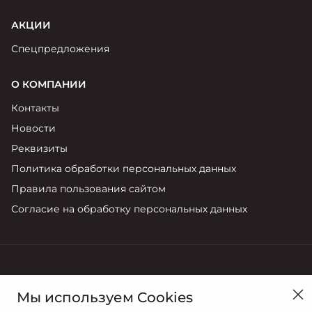
статьи 437 Гражданского кодекса Российской
Федерации. Для получения подробной информации, в
АКЦИИ
том числе о стоимости новых автомобилей марки
Москвич, обращайтесь к официальным дилерам АО
Спецпредложения
МАЗ «Москвич».
О КОМПАНИИ
Контакты
Новости
Реквизиты
Политика обработки персональных данных
Правила пользования сайтом
Согласие на обработку персональных данных
в Красноярске, ул. Караульная, д. 86
Мы используем Cookies
Продажи