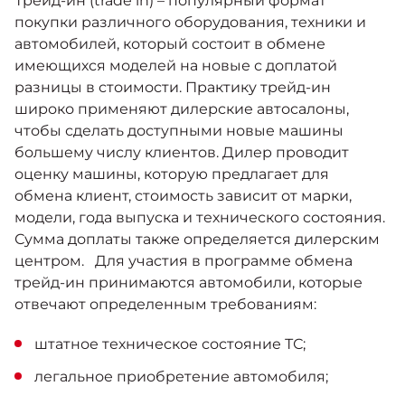
Трейд-ин (trade in) – популярный формат
Москвич 6
покупки различного оборудования, техники и
Яркий динамичный седан
автомобилей, который состоит в обмене
от 2 237 000 ₽*
КОНТАКТЫ
Кредитные программы
Помощь на дорогах
имеющихся моделей на новые с доплатой
разницы в стоимости. Практику трейд-ин
широко применяют дилерские автосалоны,
Спецпредложения
Моторное масло
чтобы сделать доступными новые машины
Москвич 3 с ручным
управлением (РУ)
большему числу клиентов. Дилер проводит
Кроссовер, создающий равные
оценку машины, которую предлагает для
СЕРВИСНЫЕ АКЦИИ
возможности
Калькулятор трейд-ин
обмена клиент, стоимость зависит от марки,
от 2 069 000 ₽*
модели, года выпуска и технического состояния.
АКСЕССУАРЫ
Сумма доплаты также определяется дилерским
Страховые программы
центром. Для участия в программе обмена
Москвич 8
трейд-ин принимаются автомобили, которые
Практичный семиместный
кроссовер
отвечают определенным требованиям:
от 3 125 000 ₽*
штатное техническое состояние ТС;
легальное приобретение автомобиля;