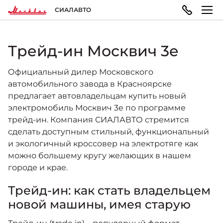
СИАЛАВТО
Трейд-ин Москвич 3е
МОДЕЛЬНЫЙ РЯД
ПОКУПАТЕЛЯМ
ВЛАДЕЛЬЦАМ
О КОМПАНИИ
Официальный дилер Московского
Москвич 3
автомобильного завода в Красноярске
ВЫБОР АВТОМОБИЛЯ
ТЕХОБСЛУЖИВАНИЕ И РЕМОНТ
ПРАВОВАЯ ИНФОРМАЦИЯ
Городской кроссовер
предлагает автовладельцам купить новый
от 1 344 000 ₽*
электромобиль Москвич 3е по программе
трейд-ин. Компания СИАЛАВТО стремится
Конфигуратор
Запись на сервис
Реквизиты
сделать доступным стильный, функциональный
и экологичный кроссовер на электротяге как
Москвич 3e
можно большему кругу желающих в нашем
Автомобили в наличии
Техническое обслуживание
Политика обработки персональных данных
Современный электромобиль
городе и крае.
от 3 500 000 ₽*
ГАРАНТИЯ И ПОДДЕРЖКА
Трейд-ин: как стать владельцем
Записаться на тест-драйв
Правила пользования сайтом
новой машины, имея старую
ПОКУПКА АВТОМОБИЛЯ
НОВОСТИ
Гарантия