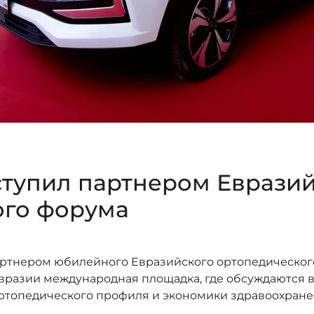
ступил партнером Евразий
ого форума
тнером юбилейного Евразийского ортопедического ф
 Евразии международная площадка, где обсуждаются 
топедического профиля и экономики здравоохранен