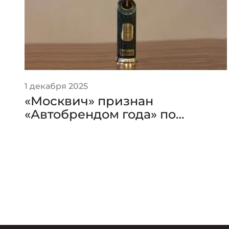
1 декабря 2025
«Москвич» признан
«Автобрендом года» по
версии премии «Золотой
Клаксон»
он