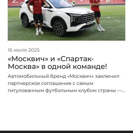
16 июля 2025
«Москвич» и «Спартак-
Москва» в одной команде!
Автомобильный бренд «Москвич» заключил
партнерское соглашение с самым
титулованным футбольным клубом страны —
«Спартак-Москва». В сезоне 2025/26 логотип
«Москвича» украсит форму игроков красно-
белых, символизируя союз двух легендарных
брендов, чья история неразрывно связана со
столицей.