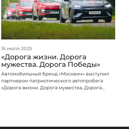
16 июля 2025
2
«Дорога жизни. Дорога
О
мужества. Дорога Победы»
«
р
Автомобильный бренд «Москвич» выступил
Л
партнером патриотического автопробега
б
«Дорога жизни. Дорога мужества. Дорога
в
Победы», организованного под эгидой
п
Министерства транспорта Российской
Федерации и приуроченного к торжествам по
случаю 80-летия Великой Победы.